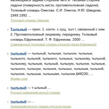
являющийся задней стороной чего н. Тыльная сторона
ладони (поверхность кисти, противоположная ладони).
Толковый словарь Ожегова. С.И. Ожегов, Н.Ю. Шведова.
1949 1992 …
Толковый словарь Ожегова
Тыльный
— прил. 1. соотн. с сущ. тыл I, связанный с ним
4
2. Противоположный лицевому, переднему. Толковый
словарь Ефремовой. Т. Ф. Ефремова. 2000 …
Современный толковый словарь русского языка Ефремовой
тыльный
— тыльный, тыльная, тыльное, тыльные,
5
тыльного, тыльной, тыльного, тыльных, тыльному, тыльной,
тыльному, тыльным, тыльный, тыльную, тыльное, тыльные,
тыльного, тыльную, тыльное, тыльных, тыльным, тыльной,
тыльною, тыльным, тыльными, тыльном,&#8230; …
Формы слов
тыльный
— т ыльный …
6
Русский орфографический словарь
тыльный
— …
7
Орфографический словарь русского языка